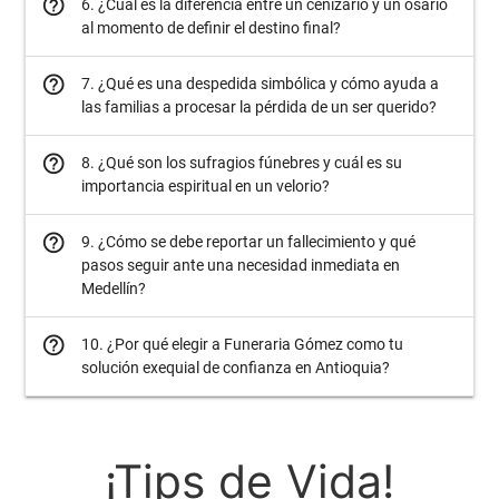
help_outline
6. ¿Cuál es la diferencia entre un cenizario y un osario
al momento de definir el destino final?
help_outline
7. ¿Qué es una despedida simbólica y cómo ayuda a
las familias a procesar la pérdida de un ser querido?
help_outline
8. ¿Qué son los sufragios fúnebres y cuál es su
importancia espiritual en un velorio?
help_outline
9. ¿Cómo se debe reportar un fallecimiento y qué
pasos seguir ante una necesidad inmediata en
Medellín?
help_outline
10. ¿Por qué elegir a Funeraria Gómez como tu
solución exequial de confianza en Antioquia?
¡Tips de Vida!