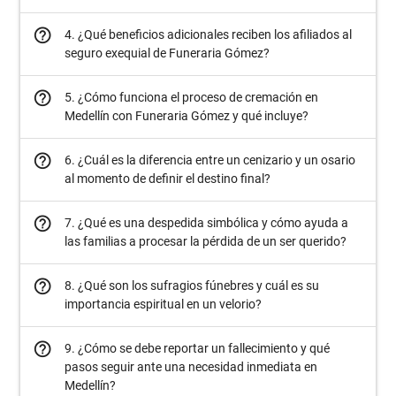
help_outline
4. ¿Qué beneficios adicionales reciben los afiliados al
seguro exequial de Funeraria Gómez?
help_outline
5. ¿Cómo funciona el proceso de cremación en
Medellín con Funeraria Gómez y qué incluye?
help_outline
6. ¿Cuál es la diferencia entre un cenizario y un osario
al momento de definir el destino final?
help_outline
7. ¿Qué es una despedida simbólica y cómo ayuda a
las familias a procesar la pérdida de un ser querido?
help_outline
8. ¿Qué son los sufragios fúnebres y cuál es su
importancia espiritual en un velorio?
help_outline
9. ¿Cómo se debe reportar un fallecimiento y qué
pasos seguir ante una necesidad inmediata en
Medellín?