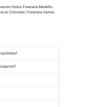
ropolitana?
icipación?