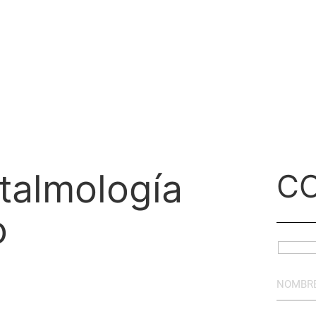
OTROS
RECREACIÓN
SALUD
SALUD VISUAL
ftalmología
C
o