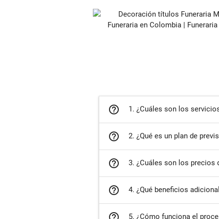
help_outline
1. ¿Cuáles son los servicio
help_outline
2. ¿Qué es un plan de previ
help_outline
3. ¿Cuáles son los precios 
help_outline
4. ¿Qué beneficios adiciona
help_outline
5. ¿Cómo funciona el proce