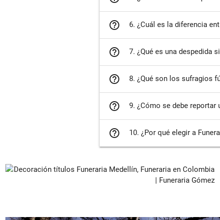
help_outline
6. ¿Cuál es la diferencia en
help_outline
7. ¿Qué es una despedida si
help_outline
8. ¿Qué son los sufragios fú
help_outline
9. ¿Cómo se debe reportar 
help_outline
10. ¿Por qué elegir a Fune