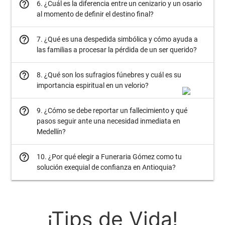
help_outline
6. ¿Cuál es la diferencia entre un cenizario y un osario
al momento de definir el destino final?
help_outline
7. ¿Qué es una despedida simbólica y cómo ayuda a
las familias a procesar la pérdida de un ser querido?
help_outline
8. ¿Qué son los sufragios fúnebres y cuál es su
importancia espiritual en un velorio?
help_outline
9. ¿Cómo se debe reportar un fallecimiento y qué
pasos seguir ante una necesidad inmediata en
Medellín?
help_outline
10. ¿Por qué elegir a Funeraria Gómez como tu
solución exequial de confianza en Antioquia?
¡Tips de Vida!