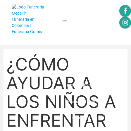
INICIO
PLANES
¿CÓMO
Plan para Mascotas
AYUDAR A
Plan adulto mayor
LOS NIÑOS A
Plan unifamiliar
ENFRENTAR
Familiar Profa