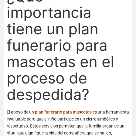
importancia
tiene un plan
funerario para
mascotas en el
proceso de
despedida?
El apoyo de un
plan funerario para mascotas
es una herramienta
invaluable para que el niño participe en un cierre simbólico y
respetuoso. Estos servicios permiten que la familia organice un
ritual que dignifique la vida del compañero que se ha ido,