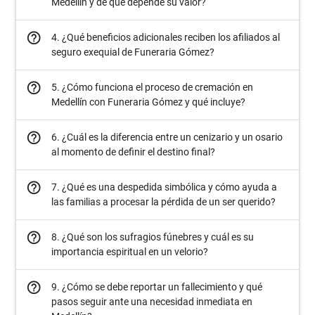
Medellín y de qué depende su valor?
help_outline
4. ¿Qué beneficios adicionales reciben los afiliados al
seguro exequial de Funeraria Gómez?
help_outline
5. ¿Cómo funciona el proceso de cremación en
Medellín con Funeraria Gómez y qué incluye?
help_outline
6. ¿Cuál es la diferencia entre un cenizario y un osario
al momento de definir el destino final?
help_outline
7. ¿Qué es una despedida simbólica y cómo ayuda a
las familias a procesar la pérdida de un ser querido?
help_outline
8. ¿Qué son los sufragios fúnebres y cuál es su
importancia espiritual en un velorio?
help_outline
9. ¿Cómo se debe reportar un fallecimiento y qué
pasos seguir ante una necesidad inmediata en