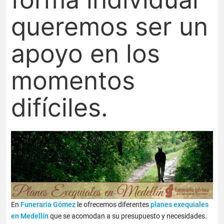
queremos ser un
apoyo en los
momentos
difíciles.
En
Funeraria Gómez
le ofrecemos diferentes
planes exequiales
en Medellín
que se acomodan a su presupuesto y necesidades.