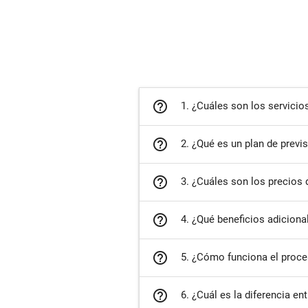
help_outline
1. ¿Cuáles son los servicio
help_outline
2. ¿Qué es un plan de previ
help_outline
3. ¿Cuáles son los precios 
help_outline
4. ¿Qué beneficios adiciona
help_outline
5. ¿Cómo funciona el proce
help_outline
6. ¿Cuál es la diferencia en