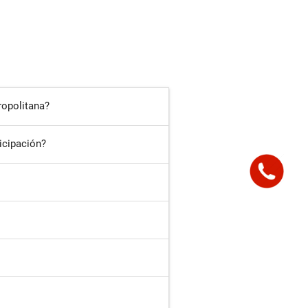
ropolitana?
icipación?