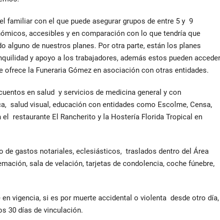
l familiar con el que puede asegurar grupos de entre 5 y 9
ómicos, accesibles y en comparación con lo que tendría que
o alguno de nuestros planes. Por otra parte, están los planes
nquilidad y apoyo a los trabajadores, además estos pueden accede
ue ofrece la Funeraria Gómez en asociación con otras entidades.
cuentos en salud y servicios de medicina general y con
ica, salud visual, educación con entidades como Escolme, Censa,
n el restaurante El Rancherito y la Hostería Florida Tropical en
 de gastos notariales, eclesiásticos, traslados dentro del Área
emación, sala de velación, tarjetas de condolencia, coche fúnebre,
e en vigencia, si es por muerte accidental o violenta desde otro día,
os 30 días de vinculación.