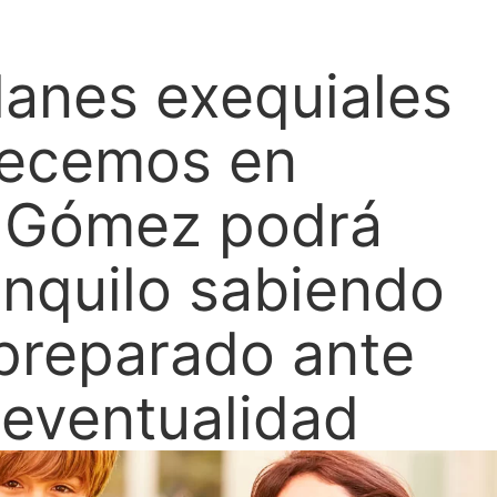
lanes exequiales
recemos en
a Gómez podrá
anquilo sabiendo
preparado ante
 eventualidad