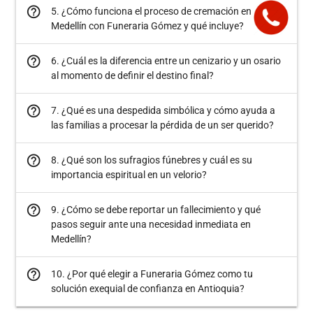
help_outline
5. ¿Cómo funciona el proceso de cremación en
Medellín con Funeraria Gómez y qué incluye?
help_outline
6. ¿Cuál es la diferencia entre un cenizario y un osario
al momento de definir el destino final?
help_outline
7. ¿Qué es una despedida simbólica y cómo ayuda a
las familias a procesar la pérdida de un ser querido?
help_outline
8. ¿Qué son los sufragios fúnebres y cuál es su
importancia espiritual en un velorio?
help_outline
9. ¿Cómo se debe reportar un fallecimiento y qué
pasos seguir ante una necesidad inmediata en
Medellín?
help_outline
10. ¿Por qué elegir a Funeraria Gómez como tu
solución exequial de confianza en Antioquia?