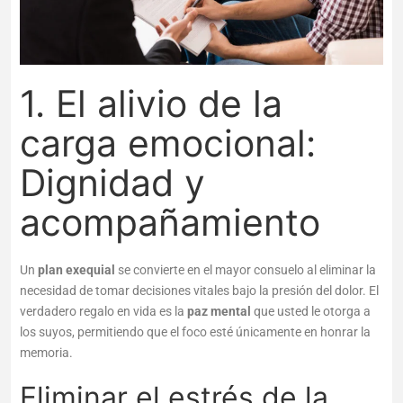
1. El alivio de la
carga emocional:
Dignidad y
acompañamiento
Un
plan exequial
se convierte en el mayor consuelo al eliminar la
necesidad de tomar decisiones vitales bajo la presión del dolor. El
verdadero regalo en vida es la
paz mental
que usted le otorga a
los suyos, permitiendo que el foco esté únicamente en honrar la
memoria.
Eliminar el estrés de la