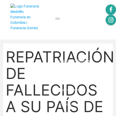
INICIO
PLANES
REPATRIACIÓN
Plan para Mascotas
DE
Plan adulto mayor
FALLECIDOS
Plan unifamiliar
A SU PAÍS DE
Familiar Profa