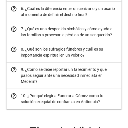
help_outline
6. ¿Cuál es la diferencia entre un cenizario y un osario
al momento de definir el destino final?
help_outline
7. ¿Qué es una despedida simbólica y cómo ayuda a
las familias a procesar la pérdida de un ser querido?
help_outline
8. ¿Qué son los sufragios fúnebres y cuál es su
importancia espiritual en un velorio?
help_outline
9. ¿Cómo se debe reportar un fallecimiento y qué
pasos seguir ante una necesidad inmediata en
Medellín?
help_outline
10. ¿Por qué elegir a Funeraria Gómez como tu
solución exequial de confianza en Antioquia?