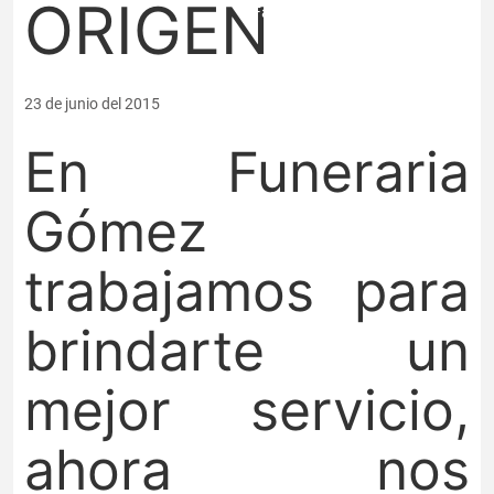
ORIGEN
Familiar Premium
BENEFICIOS
Area para
23 de junio del 2015
crear los beneficios.
En Funeraria
EMPRESA
PQRSF
Gómez
BLOG
CONTACTO
trabajamos para
brindarte un
mejor servicio,
ahora nos