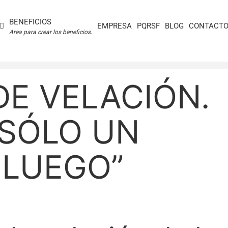
BENEFICIOS
EMPRESA
PQRSF
BLOG
CONTACT
Area para crear los beneficios.
DE VELACIÓN.
 SÓLO UN
 LUEGO”