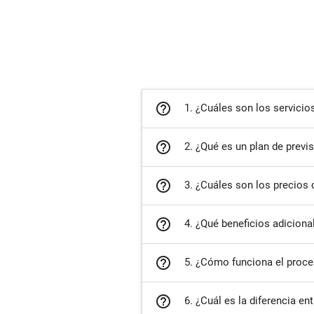
help_outline
1. ¿Cuáles son los servicio
help_outline
2. ¿Qué es un plan de previ
help_outline
3. ¿Cuáles son los precios 
help_outline
4. ¿Qué beneficios adiciona
help_outline
5. ¿Cómo funciona el proce
help_outline
6. ¿Cuál es la diferencia en