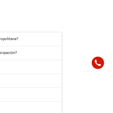
ropolitana?
icipación?