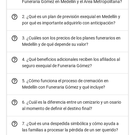
Funeraria Gómez en Medellín y el Área Metropolitana?
help_outline
2. ¿Qué es un plan de previsión exequial en Medellín y
por qué es importante adquirirlo con anticipación?
help_outline
3. ¿Cuáles son los precios de los planes funerarios en
Medellín y de qué depende su valor?
help_outline
4. ¿Qué beneficios adicionales reciben los afiliados al
seguro exequial de Funeraria Gómez?
help_outline
5. ¿Cómo funciona el proceso de cremación en
Medellín con Funeraria Gómez y qué incluye?
help_outline
6. ¿Cuál es la diferencia entre un cenizario y un osario
al momento de definir el destino final?
help_outline
7. ¿Qué es una despedida simbólica y cómo ayuda a
las familias a procesar la pérdida de un ser querido?