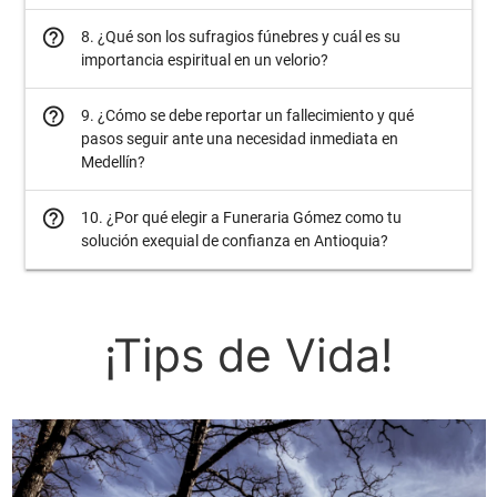
help_outline
8. ¿Qué son los sufragios fúnebres y cuál es su
importancia espiritual en un velorio?
help_outline
9. ¿Cómo se debe reportar un fallecimiento y qué
pasos seguir ante una necesidad inmediata en
Medellín?
help_outline
10. ¿Por qué elegir a Funeraria Gómez como tu
solución exequial de confianza en Antioquia?
¡Tips de Vida!