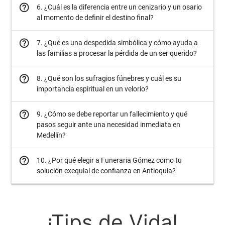
help_outline
6. ¿Cuál es la diferencia entre un cenizario y un osario
al momento de definir el destino final?
help_outline
7. ¿Qué es una despedida simbólica y cómo ayuda a
las familias a procesar la pérdida de un ser querido?
help_outline
8. ¿Qué son los sufragios fúnebres y cuál es su
importancia espiritual en un velorio?
help_outline
9. ¿Cómo se debe reportar un fallecimiento y qué
pasos seguir ante una necesidad inmediata en
Medellín?
help_outline
10. ¿Por qué elegir a Funeraria Gómez como tu
solución exequial de confianza en Antioquia?
¡Tips de Vida!