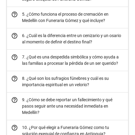
help_outline
5. ¿Cómo funciona el proceso de cremación en
Medellín con Funeraria Gómez y qué incluye?
help_outline
6. ¿Cuál es la diferencia entre un cenizario y un osario
al momento de definir el destino final?
help_outline
7. ¿Qué es una despedida simbólica y cómo ayuda a
las familias a procesar la pérdida de un ser querido?
help_outline
8. ¿Qué son los sufragios fúnebres y cuál es su
importancia espiritual en un velorio?
help_outline
9. ¿Cómo se debe reportar un fallecimiento y qué
pasos seguir ante una necesidad inmediata en
Medellín?
help_outline
10. ¿Por qué elegir a Funeraria Gómez como tu
solución exequial de confianza en Antioquia?