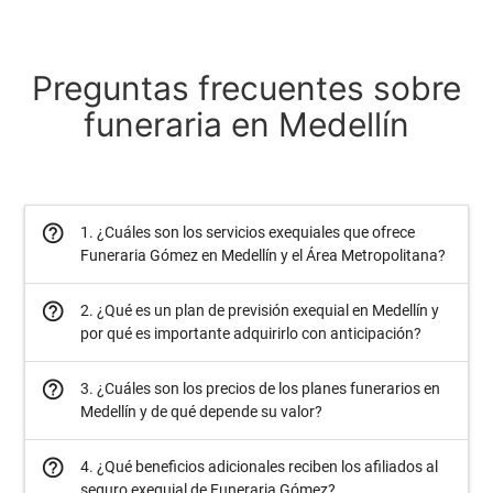
Preguntas frecuentes sobre
funeraria en Medellín
help_outline
1. ¿Cuáles son los servicios exequiales que ofrece
Funeraria Gómez en Medellín y el Área Metropolitana?
help_outline
2. ¿Qué es un plan de previsión exequial en Medellín y
por qué es importante adquirirlo con anticipación?
help_outline
3. ¿Cuáles son los precios de los planes funerarios en
Medellín y de qué depende su valor?
help_outline
4. ¿Qué beneficios adicionales reciben los afiliados al
seguro exequial de Funeraria Gómez?