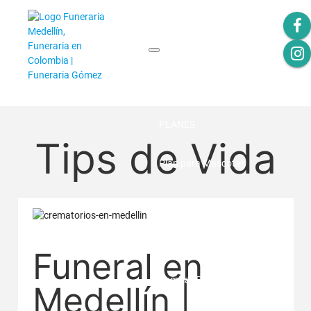
INICIO
PLANES
Tips de Vida
Plan para Mascotas
Plan adulto mayor
Plan unifamiliar
Funeral en
Familiar Profa
Medellín |