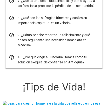
help_outline
7. ¿Qué es una despedida simbólica y cómo ayuda a
las familias a procesar la pérdida de un ser querido?
help_outline
8. ¿Qué son los sufragios fúnebres y cuál es su
importancia espiritual en un velorio?
help_outline
9. ¿Cómo se debe reportar un fallecimiento y qué
pasos seguir ante una necesidad inmediata en
Medellín?
help_outline
10. ¿Por qué elegir a Funeraria Gómez como tu
solución exequial de confianza en Antioquia?
¡Tips de Vida!