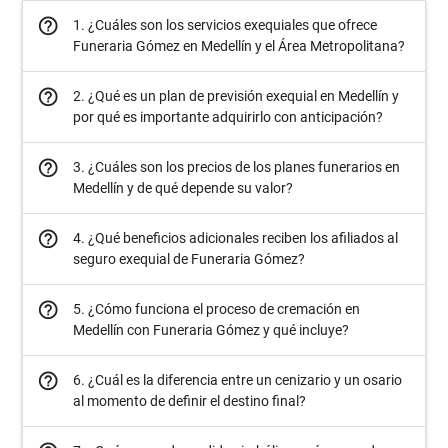
help_outline
1. ¿Cuáles son los servicios exequiales que ofrece
Funeraria Gómez en Medellín y el Área Metropolitana?
help_outline
2. ¿Qué es un plan de previsión exequial en Medellín y
por qué es importante adquirirlo con anticipación?
help_outline
3. ¿Cuáles son los precios de los planes funerarios en
Medellín y de qué depende su valor?
help_outline
4. ¿Qué beneficios adicionales reciben los afiliados al
seguro exequial de Funeraria Gómez?
help_outline
5. ¿Cómo funciona el proceso de cremación en
Medellín con Funeraria Gómez y qué incluye?
help_outline
6. ¿Cuál es la diferencia entre un cenizario y un osario
al momento de definir el destino final?