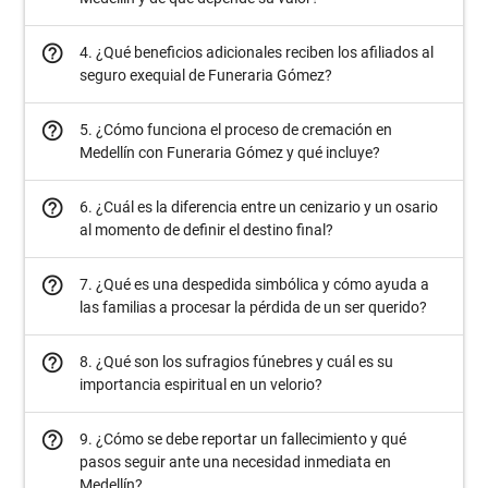
help_outline
4. ¿Qué beneficios adicionales reciben los afiliados al
seguro exequial de Funeraria Gómez?
help_outline
5. ¿Cómo funciona el proceso de cremación en
Medellín con Funeraria Gómez y qué incluye?
help_outline
6. ¿Cuál es la diferencia entre un cenizario y un osario
al momento de definir el destino final?
help_outline
7. ¿Qué es una despedida simbólica y cómo ayuda a
las familias a procesar la pérdida de un ser querido?
help_outline
8. ¿Qué son los sufragios fúnebres y cuál es su
importancia espiritual en un velorio?
help_outline
9. ¿Cómo se debe reportar un fallecimiento y qué
pasos seguir ante una necesidad inmediata en
Medellín?