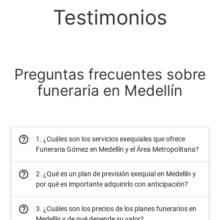
Testimonios
Preguntas frecuentes sobre
funeraria en Medellín
help_outline
1. ¿Cuáles son los servicios exequiales que ofrece
Funeraria Gómez en Medellín y el Área Metropolitana?
help_outline
2. ¿Qué es un plan de previsión exequial en Medellín y
por qué es importante adquirirlo con anticipación?
help_outline
3. ¿Cuáles son los precios de los planes funerarios en
Medellín y de qué depende su valor?