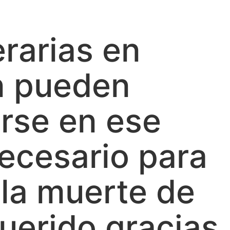
rarias en
n pueden
irse en ese
ecesario para
 la muerte de
uerido gracias