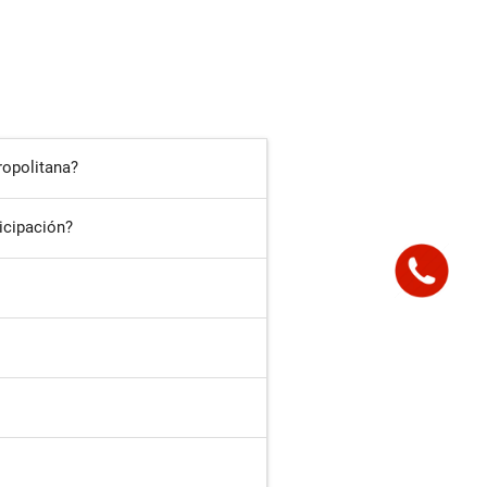
ropolitana?
icipación?