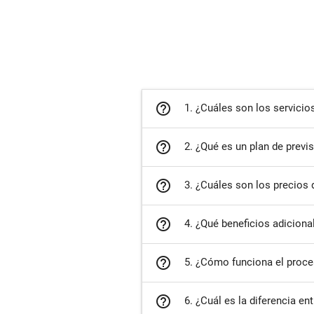
help_outline
1. ¿Cuáles son los servicio
help_outline
2. ¿Qué es un plan de previ
help_outline
3. ¿Cuáles son los precios 
help_outline
4. ¿Qué beneficios adiciona
help_outline
5. ¿Cómo funciona el proce
help_outline
6. ¿Cuál es la diferencia en