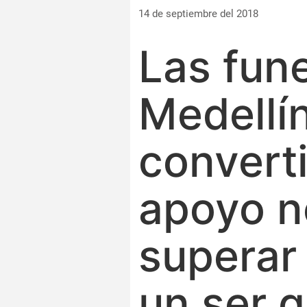
14 de septiembre del 2018
Las fune
Medellí
convert
apoyo n
superar
un ser q