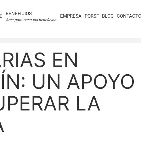
BENEFICIOS
EMPRESA
PQRSF
BLOG
CONTACT
Area para crear los beneficios.
RIAS EN
ÍN: UN APOYO
UPERAR LA
A