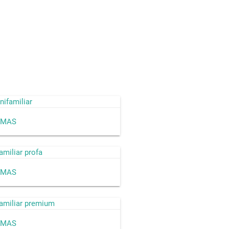
an unifamiliar
personas
miliar Profa
 MAS
personas
miliar Premium
 MAS
personas
 MAS